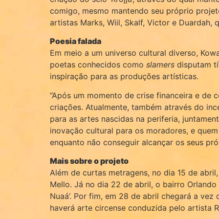
comigo, mesmo mantendo seu próprio projeto
artistas Marks, Wiil, Skalf, Victor e Duarda
Poesia falada
Em meio a um universo cultural diverso, Kowal
poetas conhecidos como
slamers
disputam tí
inspiração para as produções artísticas.
“Após um momento de crise financeira e de co
criações. Atualmente, também através do ince
para as artes nascidas na periferia, juntame
inovação cultural para os moradores, e quem 
enquanto não conseguir alcançar os seus próp
Mais sobre o projeto
Além de curtas metragens, no dia 15 de abril,
Mello. Já no dia 22 de abril, o bairro Orlan
Nuaá’. Por fim, em 28 de abril chegará a ve
haverá arte circense conduzida pelo artist