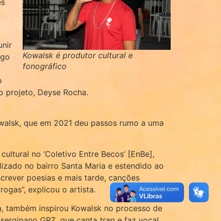
es
unir
Kowalsk é produtor cultural e
igo
fonográfico
o
o projeto, Deyse Rocha.
owalsk, que em 2021 deu passos rumo a uma
ltural no ‘Coletivo Entre Becos’ [EnBe],
lizado no bairro Santa Maria e estendido ao
crever poesias e mais tarde, canções
ogas”, explicou o artista.
ia, também inspirou Kowalsk no processo de
or sergipano GRZ, que canta
trap
e faz vocal