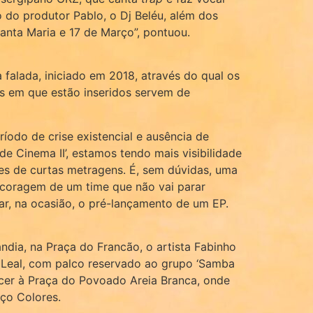
do produtor Pablo, o Dj Beléu, além dos
Santa Maria e 17 de Março”, pontuou.
 falada, iniciado em 2018, através do qual os
os em que estão inseridos servem de
íodo de crise existencial e ausência de
e Cinema II’, estamos tendo mais visibilidade
ões de curtas metragens. É, sem dúvidas, uma
a coragem de um time que não vai parar
zar, na ocasião, o pré-lançamento de um EP.
ândia, na Praça do Francão, o artista Fabinho
o Leal, com palco reservado ao grupo ‘Samba
ecer à Praça do Povoado Areia Branca, onde
ço Colores.