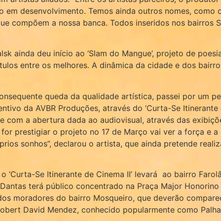
 em desenvolvimento. Temos ainda outros nomes, como o 
h, que compõem a nossa banca. Todos inseridos nos bairros 
sk ainda deu início ao ‘Slam do Mangue’, projeto de poesia
tulos entre os melhores. A dinâmica da cidade e dos bairr
nsequente queda da qualidade artística, passei por um per
ntivo da AVBR Produções, através do ‘Curta-Se Itinerante d
nte com a abertura dada ao audiovisual, através das exibiç
for prestigiar o projeto no 17 de Março vai ver a força e 
rios sonhos”, declarou o artista, que ainda pretende reali
 o ‘Curta-Se Itinerante de Cinema II’ levará ao bairro Farol
do Dantas terá público concentrado na Praça Major Honorin
z dos moradores do bairro Mosqueiro, que deverão compar
a Robert David Mendez, conhecido popularmente como Palha