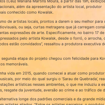
os (Ceu) Mariana Martins Moura, a partir das 19h, exibiçõ
acionais, além da apresentação do artista local, produtor
 mais conhecido como Kowalsk.
mo de artistas locais, prontos a darem o seu melhor para 
iovisuais, ou seja, curtas metragens que já carregam cons
antas expressões de arte. Especificamente, no bairro 17 de
pressados pelo artista Kowalsk, desde o forró, o arrocha, 
Todos estão convidados”, ressaltou a produtora executiva d
sa segunda etapa do projeto chegou com felicidade para K
ntos memoráveis.
nha vida em 2015, quando comecei a atuar como produtor cu
sicais, por meio do qual surgiu o ‘Sarau de Quebrada’, rea
tações artísticas nesses ambientes, o que me induziu a es
 resgate da juventude, aversão ao crime e ao tráfico de dr
 alternativa longe dos padrões comerciais e da grande míd
têm artistas aliados. “Entre os artistas parceiros, o produt