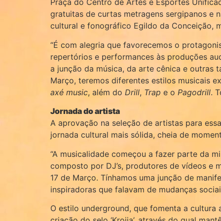
Praça do Centro de Artes e Esportes Unificad
gratuitas de curtas metragens sergipanos e n
cultural e fonográfico Egildo da Conceição,
“É com alegria que favorecemos o protagonis
repertórios e performances às produções aud
a junção da música, da arte cênica e outras t
Março, teremos diferentes estilos musicais ex
axé music
, além do
Drill
,
Trap
e o
Pagodrill
. 
Jornada do artista
A aprovação na seleção de artistas para es
jornada cultural mais sólida, cheia de mome
“A musicalidade começou a fazer parte da mi
composto por DJ’s, produtores de vídeos e mu
17 de Março. Tínhamos uma junção de manifes
inspiradoras que falavam de mudanças sociais,
O estilo underground, que fomenta a cultura
criação do selo ‘Krojja’, através do qual man