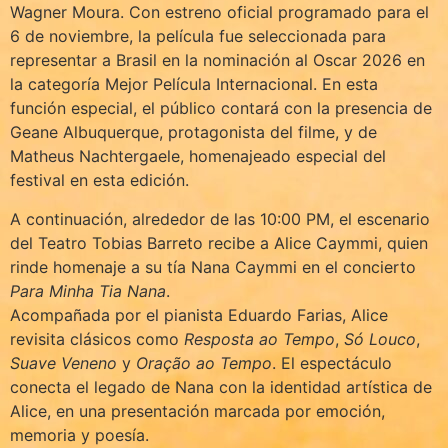
Wagner Moura. Con estreno oficial programado para el
6 de noviembre, la película fue seleccionada para
representar a Brasil en la nominación al Oscar 2026 en
la categoría Mejor Película Internacional. En esta
función especial, el público contará con la presencia de
Geane Albuquerque, protagonista del filme, y de
Matheus Nachtergaele, homenajeado especial del
festival en esta edición.
A continuación, alrededor de las 10:00 PM, el escenario
del Teatro Tobias Barreto recibe a Alice Caymmi, quien
rinde homenaje a su tía Nana Caymmi en el concierto
Para Minha Tia Nana
.
Acompañada por el pianista Eduardo Farias, Alice
revisita clásicos como
Resposta ao Tempo
,
Só Louco
,
Suave Veneno
y
Oração ao Tempo
. El espectáculo
conecta el legado de Nana con la identidad artística de
Alice, en una presentación marcada por emoción,
memoria y poesía.