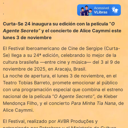
.
.
Curta-Se 24 inaugura su edición con la película “
O
Agente Secreto”
y el concierto de Alice Caymmi este
lunes 3 de noviembre
El Festival Iberoamericano de Cine de Sergipe (Curta-
Se) llega a su 24ª edición, celebrando lo mejor de la
cultura brasileña —entre cine y música— del 3 al 9 de
noviembre de 2025, en Aracaju, Brasil.
La noche de apertura, el lunes 3 de noviembre, en el
Teatro Tobias Barreto, promete emocionar al público
con una programación especial que combina el estreno
nacional de la película “
O Agente Secreto”
, de Kleber
Mendonça Filho, y el concierto
Para Minha Tia Nana
, de
Alice Caymmi.
El Festival, realizado por AVBR Produções y
patrocinado por Petrobras y el Ministerio de Cultura,