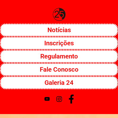
o
conteúdo
Notícias
Inscrições
Regulamento
Fale Conosco
Galeria 24