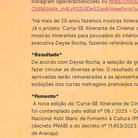
Instagram (@avbrproducoes) ou
https://doc
ChSMJiq4x_m4LyYIl2UjDe52gnA/viewform?u
“Há mais de 20 anos fazemos mostras itinera
Já o projeto ‘Curta-SE Itinerante de Cinema’
mostras itinerantes para povoados do interio
executiva Deyse Rocha, fazendo referência a
*Resultado*
De acordo com Deyse Rocha, a seleção de gru
fazer circular as diversas artes. O resultado
aprovadas serão remuneradas e as apresentaç
exibições dos curtas metragens premiados na
*Fomento*
A nova edição do ‘Curta-SE Itinerante de Cin
foi contemplado pelo edital nº 06 / 2025 – C
Nacional Aldir Blanc de Fomento à Cultura (
(decreto PNAB) e do decreto nº 11.453/2023 (
de Aracaju).