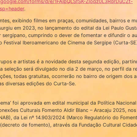
s.google.com/forms/d/e/1FAIpQLSfSK-Zloqz0L3RqrDuCZt-
sp=header
.
ntes, exibindo filmes em praças, comunidades, bairros e m
 surgiu em 2023, no lançamento do edital da Lei Paulo Gus
r sergipano, cumprindo o dever de fomentar e difundir o au
o Festival Iberoamericano de Cinema de Sergipe (Curta-SE
pos e artistas é a novidade desta segunda edição, partind
 da seleção será divulgado no dia 2 de março, no perfil da 
ões, todas gratuitas, ocorrerão no bairro de origem dos a
s diversas edições do Curta-Se.
ema’ foi aprovada em edital municipal da Política Nacional
onexões Culturais Fomento Aldir Blanc – Aracaju 2025, nos 
PNAB), da Lei nº 14.903/2024 (Marco Regulatório do Foment
decreto de fomento), através da Fundação Cultural Cidade 