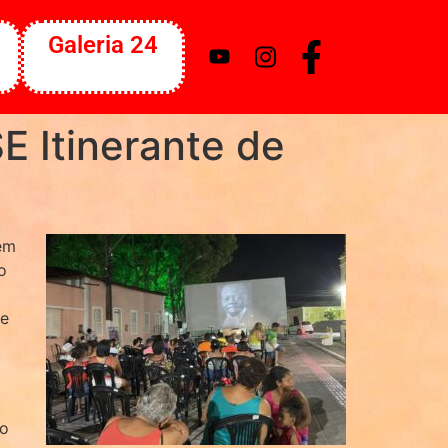
Galeria 24
E Itinerante de
 em
o
 e
no